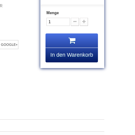
AR
Menge
GOOGLE+
In den Warenkorb