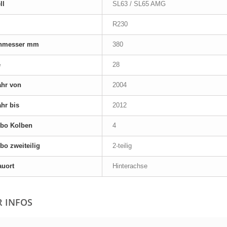
ll
SL63 / SL65 AMG
R230
hmesser mm
380
e
28
ahr von
2004
hr bis
2012
bo Kolben
4
o zweiteilig
2-teilig
auort
Hinterachse
 INFOS