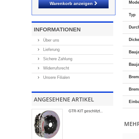
Mode
Warenkorb anzeigen
Typ
Durc
INFORMATIONEN
Dick
Über uns
Lieferung
Bauj
Sichere Zahlung
Bauja
Widerrufsrecht
Brem
Unsere Filialen
Bremb
ANGESEHENE ARTIKEL
Einb
GTR-KIT geschlitzt...
MEHR