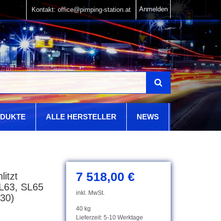
Anmelden
DUKTE
ALLE HERSTELLER
NEWS
7 518,00 €
itzt
63, SL65
inkl. MwSt.
30)
40 kg
Lieferzeit: 5-10 Werktage