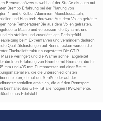
ven Bremsmanövers sowohl auf der Straße als auch auf
mten Brembo Erfahrung bei der Planung von
gten 4- und 6-Kolben Aluminium-Monoblocsätteln,
ialien und High tech Hardware.Aus dem Vollen gefräste
gegen hohe TemperaturenDie aus dem Vollen gefrästen,
 ungefederte Masse und verbessern die Dynamik und
nd ein stabiles und zuverlässiges Pedalgefühl
tzeableitung beim Extremfahren und vermindern dadurch
ste Qualitätsleistungen auf Rennstrecken wurden die
ter Flachreliefstruktur ausgestattet.Die GT-R
Masse verringert und die Wärme schnell abgeleitet
er direkten Erfahrung von Brembo mit Bremsen, die für
 345 mm und 405 mm Durchmesser und einer Breite
ungsmaterialien, die die unterschiedlichsten
tionen bieten, ob auf der Straße oder auf der
ungsmaterialien erhältlich, die auf den Rennsport
ion beinhaltet das GT-R Kit alle nötigen HW-Elemente,
läuche aus Edelstahl.
l