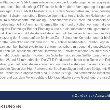
er Planung der GT-R Bremsanlagen wurden die Anforderungen eines aggressi
ennstrecke berücksichtigt.GT-R ist die hoch moderne Verkörperung der gesa
anlagen. Das GT-R Kit besteht aus, aus dem Vollen gefrästen, radial befesti
eiligen Schwimmscheiben, Bremsbelägen mit unterschiedlichen Reibungsmater
nium-Monoblocsättel mit Racing-Eigenschaften: leicht, steif und beständig 
l befestigten GT-R Aluminium-Bremssättel mit 4 und 6 Kolben verringern die
ung des Fahrzeugs.Bei der Planung wurde auf ein konstantes Anzugsmoment u
tet. Die Kolben mit Edelstahlradiatoren ermöglichen einen hohen Grad an Hi
bnutzung der Bremse auf ein Minimum.Zum Schutz vor Korrosion und für höch
Sättel vernickelt und mit dem mit CNC-Technik bearbeiteten Brembo Logo in ro
anlagen beinhalten zweiteilige Schwimmscheiben, mit denen die ungefederte 
n kann.Die schallschluckende Hardware der Schwimmscheibe resultiert aus d
ormel-1 Boliden geplant wurden. Die Scheiben sind in den Größen zwischen
hen 28 und 34 mm erhältlich.Die GT-R Produktreihe bietet eine Reihe von Reib
ahrertypen zufriedenstellen können und optimale Leistungen in allen Fahrsitua
trecke.Neben den High Performance Straßenbelägen sind auch Beläge mit Reib
die Rennstrecke abgestimmt sind. Für eine richtige und problemlose Installat
ügel und aus dem Vollen gefräste Montageadapter sowie Goodridge Bremssch
« Zurück zur Auswah
ERTUNGEN