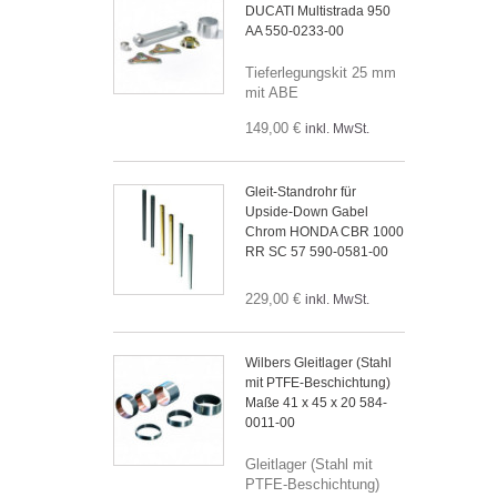
DUCATI Multistrada 950
AA 550-0233-00
Tieferlegungskit 25 mm
mit ABE
149,00 €
inkl. MwSt.
Gleit-Standrohr für
Upside-Down Gabel
Chrom HONDA CBR 1000
RR SC 57 590-0581-00
229,00 €
inkl. MwSt.
Wilbers Gleitlager (Stahl
mit PTFE-Beschichtung)
Maße 41 x 45 x 20 584-
0011-00
Gleitlager (Stahl mit
PTFE-Beschichtung)