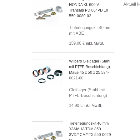
Aktuell 
HONDA XL 600 V
Transalp PD 06/ PD 10
550-0080-02
Tieferlegungskit 40 mm
mit ABE
159,00 €
inkl. MwSt.
Wilbers Gleitlager (Stahl
mit PTFE-Beschichtung)
Maße 45 x 50 x 25 584-
0021-00
Gleitlager (Stahl mit
PTFE-Beschichtung)
14,90 €
inkl. MwSt.
Tieferlegungskit 40 mm
YAMAHA TDM 850
3VD/4CM/4TX 550-0029-