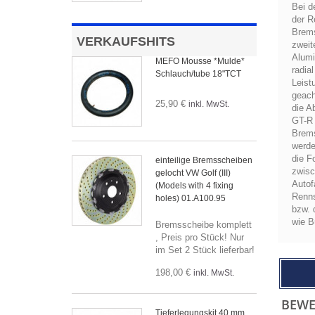
Bei d
der R
Brems
VERKAUFSHITS
zweit
Alumi
MEFO Mousse *Mulde*
radia
Schlauch/tube 18"TCT
Leist
geach
25,90 €
inkl. MwSt.
die A
GT-R 
Brems
werde
die F
einteilige Bremsscheiben
zwisc
gelocht VW Golf (III)
Autof
(Models with 4 fixing
Renns
holes) 01.A100.95
bzw. 
wie B
Bremsscheibe komplett
, Preis pro Stück! Nur
im Set 2 Stück lieferbar!
198,00 €
inkl. MwSt.
BEW
Tieferlegungskit 40 mm