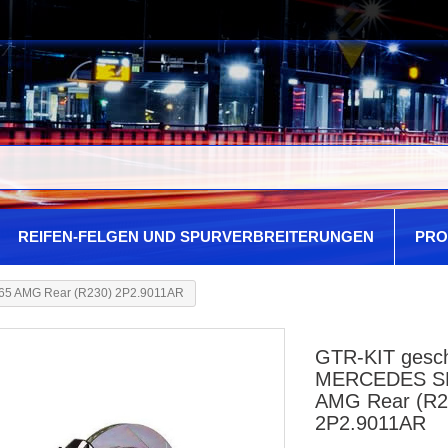
REIFEN-FELGEN UND SPURVERBREITERUNGEN
PRO
L65 AMG Rear (R230) 2P2.9011AR
GTR-KIT geschl
MERCEDES SL
AMG Rear (R2
2P2.9011AR