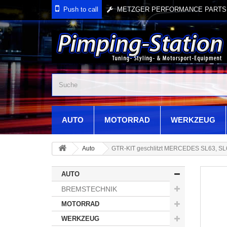
Push to call
AUTO
MOTORRAD
WERKZEUG
Auto
GTR-KIT geschlitzt MERCEDES SL63, S
AUTO
BREMSTECHNIK
MOTORRAD
WERKZEUG