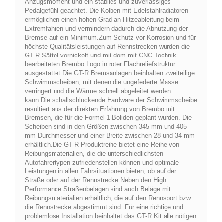
Anzugsmoment und ein stabiles und zuverlässiges
Pedalgefühl geachtet. Die Kolben mit Edelstahlradiatoren
ermöglichen einen hohen Grad an Hitzeableitung beim
Extremfahren und vermindern dadurch die Abnutzung der
Bremse auf ein Minimum.Zum Schutz vor Korrosion und für
höchste Qualitätsleistungen auf Rennstrecken wurden die
GT-R Sättel vernickelt und mit dem mit CNC-Technik
bearbeiteten Brembo Logo in roter Flachreliefstruktur
ausgestattet.Die GT-R Bremsanlagen beinhalten zweiteilige
Schwimmscheiben, mit denen die ungefederte Masse
verringert und die Wärme schnell abgeleitet werden
kann.Die schallschluckende Hardware der Schwimmscheibe
resultiert aus der direkten Erfahrung von Brembo mit
Bremsen, die für die Formel-1 Boliden geplant wurden. Die
Scheiben sind in den Größen zwischen 345 mm und 405
mm Durchmesser und einer Breite zwischen 28 und 34 mm
erhältlich.Die GT-R Produktreihe bietet eine Reihe von
Reibungsmaterialien, die die unterschiedlichsten
Autofahrertypen zufriedenstellen können und optimale
Leistungen in allen Fahrsituationen bieten, ob auf der
Straße oder auf der Rennstrecke.Neben den High
Performance Straßenbelägen sind auch Beläge mit
Reibungsmaterialien erhältlich, die auf den Rennsport bzw.
die Rennstrecke abgestimmt sind. Für eine richtige und
problemlose Installation beinhaltet das GT-R Kit alle nötigen