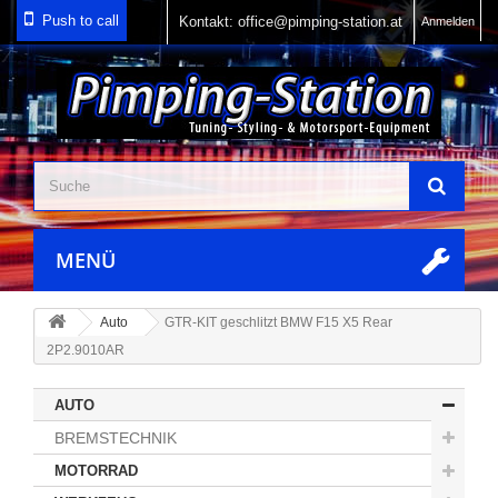
Push to call
Anmelden
MENÜ
Auto
GTR-KIT geschlitzt BMW F15 X5 Rear
2P2.9010AR
AUTO
BREMSTECHNIK
MOTORRAD